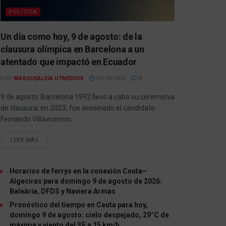
POLÍTICA
Un día como hoy, 9 de agosto: de la
clausura olímpica en Barcelona a un
atentado que impactó en Ecuador
POR
MASQUEALDIA UTMEDIOS
09/08/2026
0
9 de agosto: Barcelona 1992 llevó a cabo su ceremonia
de clausura; en 2023, fue asesinado el candidato
Fernando Villavicencio...
LEER MÁS
Horarios de ferrys en la conexión Ceuta–
Algeciras para domingo 9 de agosto de 2026:
Baleària, DFDS y Naviera Armas
Pronóstico del tiempo en Ceuta para hoy,
domingo 9 de agosto: cielo despejado, 29°C de
máxima y viento del SE a 15 km/h