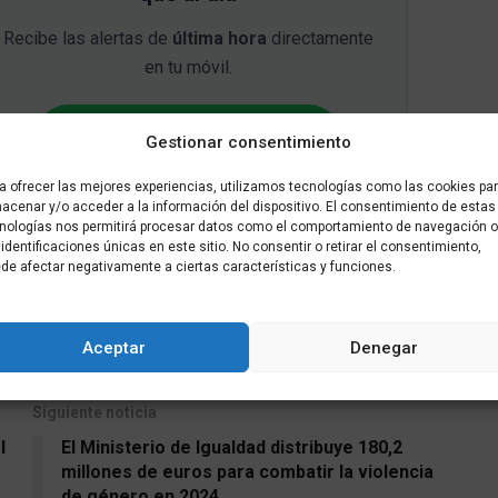
Recibe las alertas de
última hora
directamente
en tu móvil.
UNIRME GRATIS AL CANAL
Gestionar consentimiento
a ofrecer las mejores experiencias, utilizamos tecnologías como las cookies pa
acenar y/o acceder a la información del dispositivo. El consentimiento de estas
nologías nos permitirá procesar datos como el comportamiento de navegación o
i Cañas
 identificaciones únicas en este sitio. No consentir o retirar el consentimiento,
de afectar negativamente a ciertas características y funciones.
Tweet
Aceptar
Denegar
Siguiente noticia
l
El Ministerio de Igualdad distribuye 180,2
millones de euros para combatir la violencia
de género en 2024