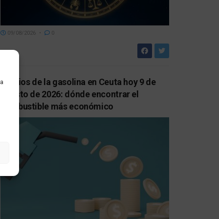
09/08/2026
0
Precios de la gasolina en Ceuta hoy 9 de
ra
agosto de 2026: dónde encontrar el
combustible más económico