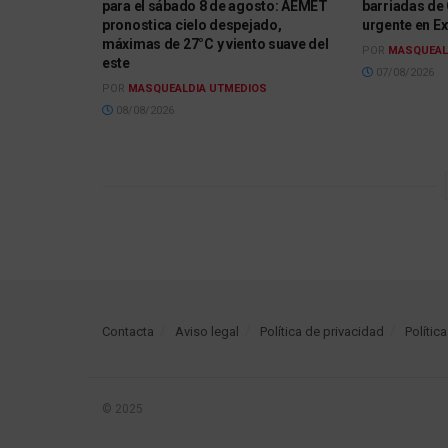
para el sábado 8 de agosto: AEMET
barriadas de 
pronostica cielo despejado,
urgente en Ex
máximas de 27°C y viento suave del
POR
MASQUEAL
este
07/08/2026
POR
MASQUEALDIA UTMEDIOS
08/08/2026
Contacta
Aviso legal
Política de privacidad
Polític
© 2025