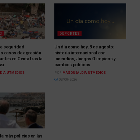
AD
DEPORTES
de seguridad
Un día como hoy, 8 de agosto:
is casos de agresión
historia internacional con
antes en Ceuta tras la
incendios, Juegos Olímpicos y
va
cambios políticos
DIA UTMEDIOS
POR
MASQUEALDIA UTMEDIOS
08/08/2026
a más policías en las