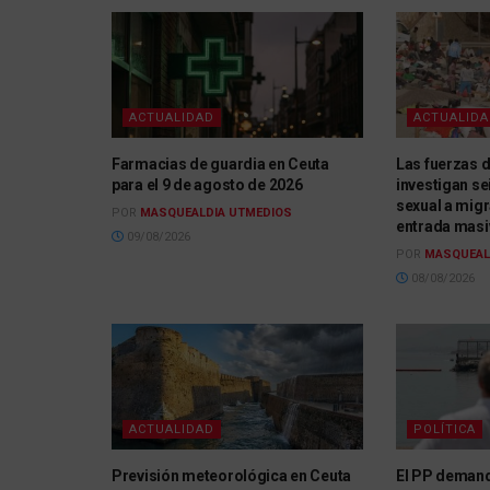
ACTUALIDAD
ACTUALID
Farmacias de guardia en Ceuta
Las fuerzas 
para el 9 de agosto de 2026
investigan se
sexual a migr
POR
MASQUEALDIA UTMEDIOS
entrada masi
09/08/2026
POR
MASQUEAL
08/08/2026
ACTUALIDAD
POLÍTICA
Previsión meteorológica en Ceuta
El PP demand