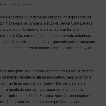
lectura: 2 minutos leidos
 las elecciones al Parlamento Europeo, ha expresado su
án manejando la campaña electoral. Según Cañas, estos
os vacíos y llevando el debate hacia un terreno
a a Ceuta, Cañas comentó que no ha observado auténticos
e control matutina, se sintió avergonzado como ciudadano
tes se centran en temas oscuros como la corrupción y las
s ceutíes para seguir representándolos en el Parlamento
su trabajo durante la última legislatura, mencionando la
eafirmó la europeidad de Ceuta y Melilla, y señaló a
herramienta de chantaje y presión hacia los países
mo frontera de la Unión Europea. Además, mencionó el
tablecía una hoja de ruta para que Ceuta tuviera