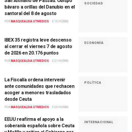
San Altmano de Passau: Obispo
SOCIEDAD
bávaro a orillas del Danubio en el
santoral del 8 de agosto
POR
MASQUEALDIA UTMEDIOS
15 HORAS
IBEX 35 registra leve descenso
ECONOMÍA
al cerrar el viernes 7 de agosto
de 2026 en 20.176 puntos
POR
MASQUEALDIA UTMEDIOS
21 HORAS
La Fiscalía ordena intervenir
POLÍTICA
ante comunidades que rechacen
acoger a menores trasladados
desde Ceuta
POR
MASQUEALDIA UTMEDIOS
23 HORAS
EEUU reafirma el apoyo a la
INTERNACIONAL
soberanía española sobre Ceuta