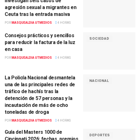
investigan seis casos de
agresión sexual a migrantes en
Ceuta tras la entrada masiva
POR
MASQUEALDIA UTMEDIOS
4 HORAS
Consejos prácticos y sencillos
SOCIEDAD
para reducir la factura de la luz
en casa
POR
MASQUEALDIA UTMEDIOS
4 HORAS
La Policía Nacional desmantela
NACIONAL
una de las principales redes de
tráfico de hachís tras la
detención de 57 personas y la
incautación de más de ocho
toneladas de droga
POR
MASQUEALDIA UTMEDIOS
4 HORAS
Guía del Masters 1000 de
DEPORTES
Cincinnati 2026: fechas, premios,