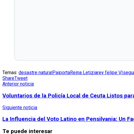
Temas:
desastre natural
Paiporta
Reina Letizia
rey felipe VI
segu
Share
Tweet
Anterior noticia
Voluntarios de la Policía Local de Ceuta Listos pa
Siguiente noticia
La Influencia del Voto Latino en Pensilvania: Un Fa
Te puede interesar