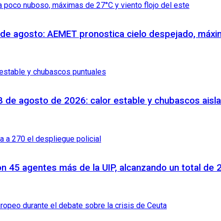
 de agosto: AEMET pronostica cielo despejado, máxi
8 de agosto de 2026: calor estable y chubascos aisl
 con 45 agentes más de la UIP, alcanzando un total de