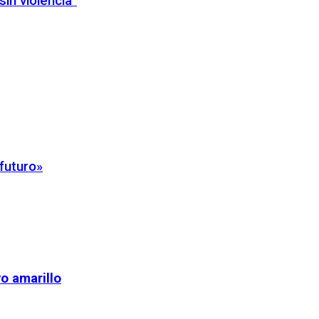
in violencia”
 futuro»
o amarillo