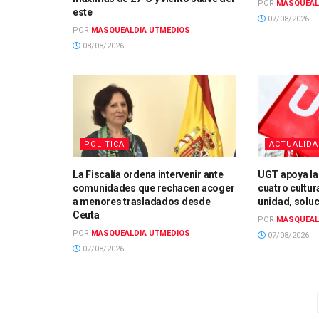
POR
MASQUEAL
este
07/08/2026
POR
MASQUEALDIA UTMEDIOS
08/08/2026
POLÍTICA
ACTUALID
La Fiscalía ordena intervenir ante
UGT apoya la
comunidades que rechacen acoger
cuatro cultur
a menores trasladados desde
unidad, solu
Ceuta
POR
MASQUEAL
POR
MASQUEALDIA UTMEDIOS
07/08/2026
07/08/2026