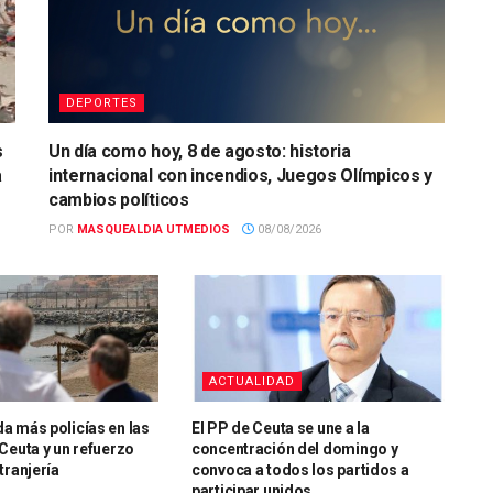
DEPORTES
s
Un día como hoy, 8 de agosto: historia
a
internacional con incendios, Juegos Olímpicos y
cambios políticos
POR
MASQUEALDIA UTMEDIOS
08/08/2026
ACTUALIDAD
a más policías en las
El PP de Ceuta se une a la
Ceuta y un refuerzo
concentración del domingo y
tranjería
convoca a todos los partidos a
participar unidos