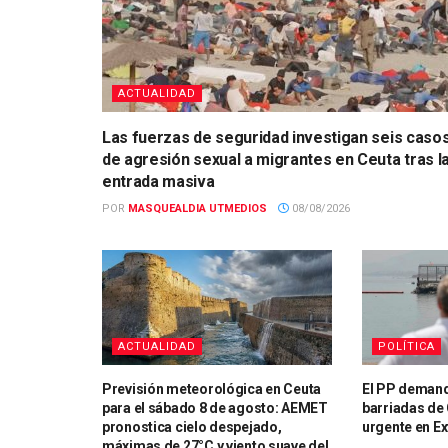
ACTUALIDAD
Las fuerzas de seguridad investigan seis caso
de agresión sexual a migrantes en Ceuta tras l
entrada masiva
POR
MASQUEALDIA UTMEDIOS
08/08/2026
ACTUALIDAD
POLÍTICA
Previsión meteorológica en Ceuta
El PP demand
para el sábado 8 de agosto: AEMET
barriadas de 
pronostica cielo despejado,
urgente en Ex
máximas de 27°C y viento suave del