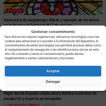
SOCIEDAD
Santa Afra de Augsburgo: Mártir y ejemplo de fortaleza
en la fe para el Santoral del 7 de agosto
Gestionar consentimiento
POR
MASQUEALDIA UTMEDIOS
07/08/2026
Para ofrecer las mejores experiencias, utilizamos tecnologías como las
cookies para almacenar y/o acceder a la información del dispositivo. El
consentimiento de estas tecnologías nos permitirá procesar datos como
el comportamiento de navegación o las identificaciones únicas en este
sitio. No consentir o retirar el consentimiento, puede afectar
negativamente a ciertas características y funciones.
Aceptar
Denegar
ACTUALIDAD
Viajar desde España a Italia ahora implica controles de
pasaporte y esperas prolongadas
POR
MASQUEALDIA UTMEDIOS
06/08/2026