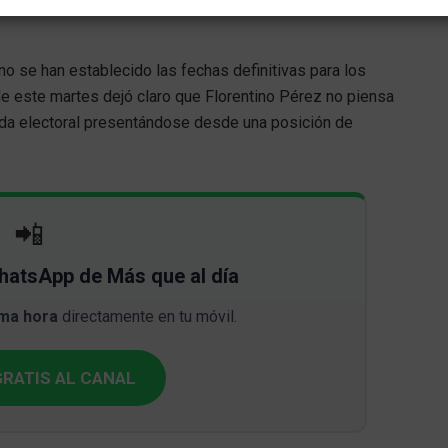
o se han establecido las fechas definitivas para los
e este martes dejó claro que Florentino Pérez no piensa
enda electoral presentándose desde una posición de
📲
WhatsApp de Más que al día
ima hora
directamente en tu móvil.
RATIS AL CANAL