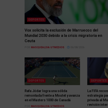
DEPORTES
Vox solicita la exclusión de Marruecos del
Mundial 2030 debido a la crisis migratoria en
Ceuta
POR
MASQUEALDIA UTMEDIOS
06/08/2026
DEPORTES
DEPORTES
Rafa Jódar logra una sólida
La FIFA recon
remontada frente a Moutet y avanza
estrategia pa
en el Masters 1000 de Canadá
privada al Mu
revisión inte
POR
MASQUEALDIA UTMEDIOS