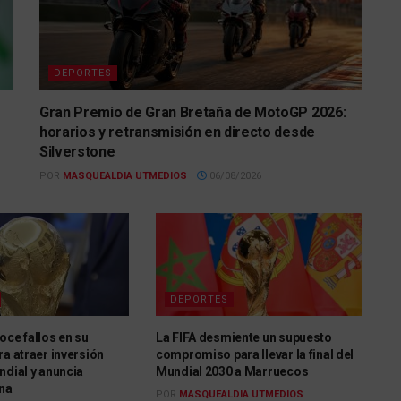
DEPORTES
Gran Premio de Gran Bretaña de MotoGP 2026:
horarios y retransmisión en directo desde
Silverstone
POR
MASQUEALDIA UTMEDIOS
06/08/2026
DEPORTES
oce fallos en su
La FIFA desmiente un supuesto
ra atraer inversión
compromiso para llevar la final del
ndial y anuncia
Mundial 2030 a Marruecos
rna
POR
MASQUEALDIA UTMEDIOS