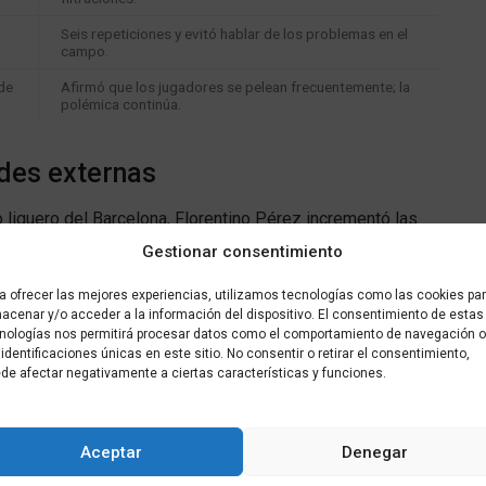
Seis repeticiones y evitó hablar de los problemas en el
campo.
de
Afirmó que los jugadores se pelean frecuentemente; la
polémica continúa.
ades externas
o liguero del Barcelona, Florentino Pérez incrementó las
Gestionar consentimiento
ue el Real Madrid presentará una denuncia formal ante la
a ofrecer las mejores experiencias, utilizamos tecnologías como las cookies pa
acenar y/o acceder a la información del dispositivo. El consentimiento de estas
nologías nos permitirá procesar datos como el comportamiento de navegación o
 identificaciones únicas en este sitio. No consentir o retirar el consentimiento,
 realizar una campaña constante destinada a
de afectar negativamente a ciertas características y funciones.
aciones intencionadas.
asuntos deportivos, comentó el conflicto entre
Valverde
Aceptar
Denegar
rior.