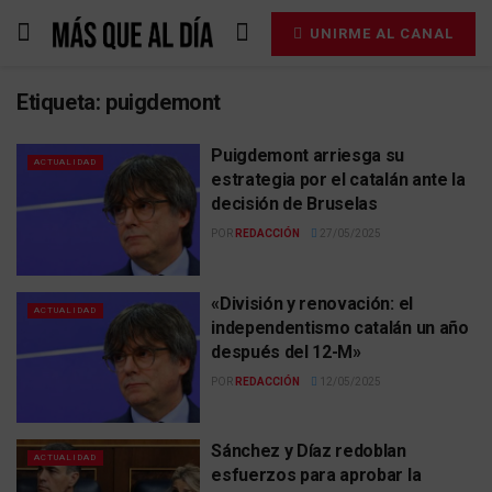
UNIRME AL CANAL
Etiqueta:
puigdemont
Puigdemont arriesga su
ACTUALIDAD
estrategia por el catalán ante la
decisión de Bruselas
POR
REDACCIÓN
27/05/2025
«División y renovación: el
ACTUALIDAD
independentismo catalán un año
después del 12-M»
POR
REDACCIÓN
12/05/2025
Sánchez y Díaz redoblan
ACTUALIDAD
esfuerzos para aprobar la