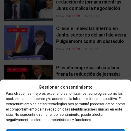
reducción de jornada mientras
Junts complica la negociación
POR
REDACCIÓN
07/05/2025
Crece el malestar interno en
ACTUALIDAD
Junts: sectores del partido ven a
Puigdemont como un obstáculo
POR
REDACCIÓN
05/05/2025
Presión empresarial catalana
ACTUALIDAD
frena la reducción de jornada:
Junts amenaza con tumbar la ley
si no se adapta a sus
Gestionar consentimiento
condiciones
Para ofrecer las mejores experiencias, utilizamos tecnologías como las
cookies para almacenar y/o acceder a la información del dispositivo. El
POR
REDACCIÓN
30/04/2025
consentimiento de estas tecnologías nos permitirá procesar datos como
el comportamiento de navegación o las identificaciones únicas en este
Junts alza la voz ante la presión
sitio. No consentir o retirar el consentimiento, puede afectar
ACTUALIDAD
judicial que amenaza la amnistía
negativamente a ciertas características y funciones.
de Puigdemont