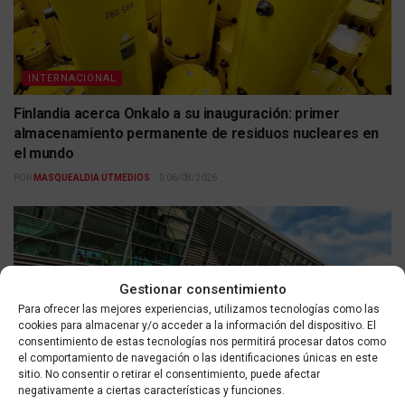
INTERNACIONAL
Finlandia acerca Onkalo a su inauguración: primer
almacenamiento permanente de residuos nucleares en
el mundo
POR
MASQUEALDIA UTMEDIOS
06/08/2026
Gestionar consentimiento
Para ofrecer las mejores experiencias, utilizamos tecnologías como las
cookies para almacenar y/o acceder a la información del dispositivo. El
consentimiento de estas tecnologías nos permitirá procesar datos como
el comportamiento de navegación o las identificaciones únicas en este
sitio. No consentir o retirar el consentimiento, puede afectar
INTERNACIONAL
negativamente a ciertas características y funciones.