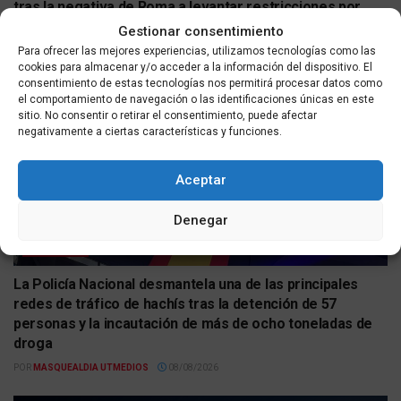
tras la negativa de Roma a levantar restricciones por
crisis en Ceuta
Gestionar consentimiento
Para ofrecer las mejores experiencias, utilizamos tecnologías como las
POR
MASQUEALDIA UTMEDIOS
08/08/2026
cookies para almacenar y/o acceder a la información del dispositivo. El
consentimiento de estas tecnologías nos permitirá procesar datos como
el comportamiento de navegación o las identificaciones únicas en este
sitio. No consentir o retirar el consentimiento, puede afectar
negativamente a ciertas características y funciones.
Aceptar
Denegar
NACIONAL
La Policía Nacional desmantela una de las principales
redes de tráfico de hachís tras la detención de 57
personas y la incautación de más de ocho toneladas de
droga
POR
MASQUEALDIA UTMEDIOS
08/08/2026