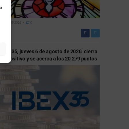
ra
07/08/2026
0
IBEX 35, jueves 6 de agosto de 2026: cierra
en positivo y se acerca a los 20.279 puntos