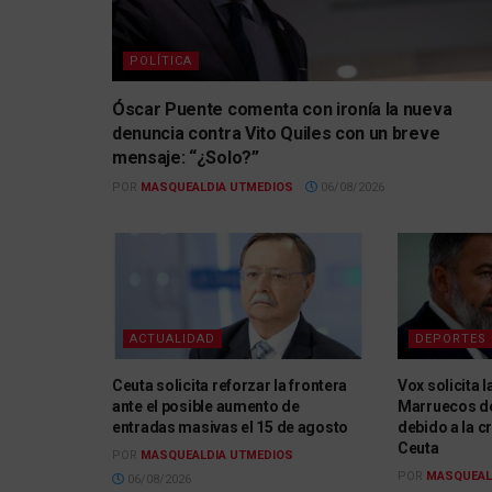
POLÍTICA
Óscar Puente comenta con ironía la nueva
denuncia contra Vito Quiles con un breve
mensaje: “¿Solo?”
POR
MASQUEALDIA UTMEDIOS
06/08/2026
ACTUALIDAD
DEPORTES
Ceuta solicita reforzar la frontera
Vox solicita 
ante el posible aumento de
Marruecos de
entradas masivas el 15 de agosto
debido a la c
Ceuta
POR
MASQUEALDIA UTMEDIOS
POR
MASQUEAL
06/08/2026