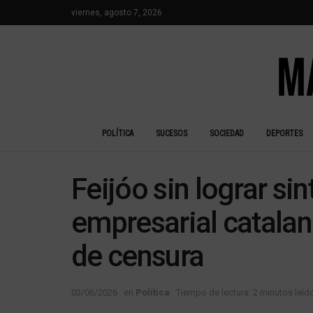
viernes, agosto 7, 2026
POLÍTICA
SUCESOS
SOCIEDAD
DEPORTES
Feijóo sin lograr sin
empresarial catala
de censura
03/06/2026
en
Política
Tiempo de lectura: 2 minutos leid