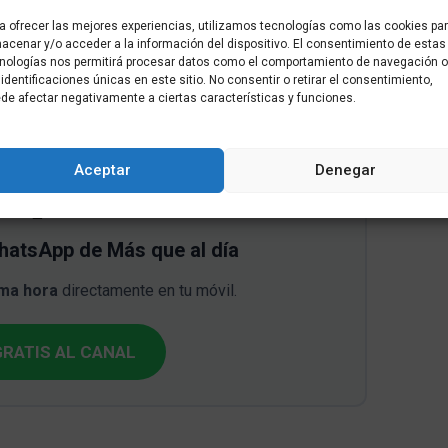
tinacional reconocida resumió el sentir general: «La
a ofrecer las mejores experiencias, utilizamos tecnologías como las cookies pa
r apoyos; todo resulta confuso». La dificultad para
acenar y/o acceder a la información del dispositivo. El consentimiento de estas
nologías nos permitirá procesar datos como el comportamiento de navegación o
smo catalán moderado y la postura inflexible sobre la
 identificaciones únicas en este sitio. No consentir o retirar el consentimiento,
aciones entre el PP y los principales agentes
de afectar negativamente a ciertas características y funciones.
Aceptar
Denegar
📲
WhatsApp de Más que al día
ima hora
directamente en tu móvil.
RATIS AL CANAL