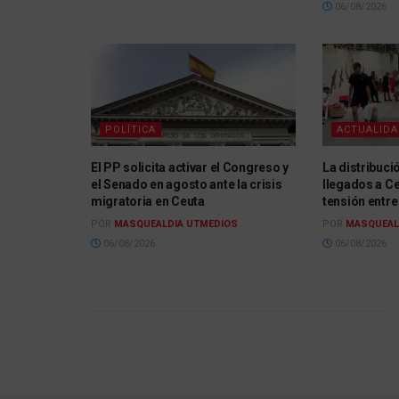
06/08/2026
POLÍTICA
ACTUALID
El PP solicita activar el Congreso y
La distribuc
el Senado en agosto ante la crisis
llegados a C
migratoria en Ceuta
tensión entre
POR
MASQUEALDIA UTMEDIOS
POR
MASQUEAL
06/08/2026
06/08/2026