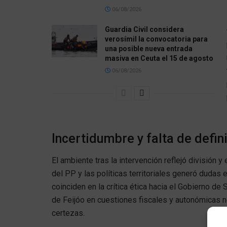
06/08/2026
Guardia Civil considera
verosímil la convocatoria para
una posible nueva entrada
masiva en Ceuta el 15 de agosto
06/08/2026
Incertidumbre y falta de defin
El ambiente tras la intervención reflejó división
del PP y las políticas territoriales generó dudas
coinciden en la crítica ética hacia el Gobierno d
de Feijóo en cuestiones fiscales y autonómicas 
certezas.