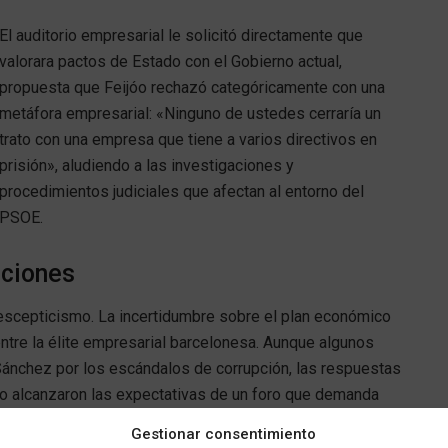
El auditorio empresarial le solicitó directamente que
valorara pactos de Estado con el Gobierno actual,
propuesta que Feijóo rechazó categóricamente con una
metáfora empresarial: «Ninguno de ustedes cerraría un
trato con una empresa que tiene a varios directivos en
prisión», aludiendo a las investigaciones y
procedimientos judiciales que afectan al entorno del
PSOE.
iciones
 y escepticismo. La incertidumbre sobre el plan económico
 entre la élite empresarial barcelonesa. Aunque algunos
e Sánchez por los escándalos de corrupción, las respuestas
no alcanzaron las expectativas de un foro que demanda
Gestionar consentimiento