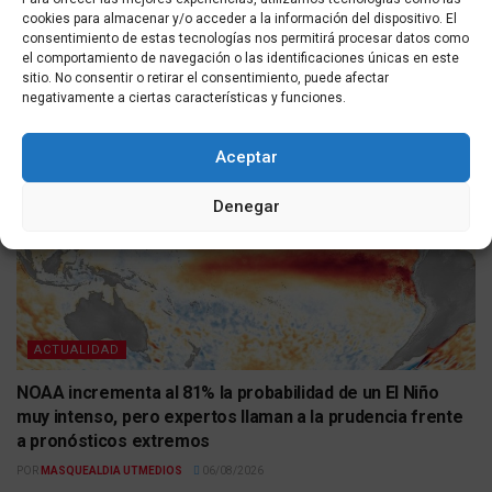
POLÍTICA
cookies para almacenar y/o acceder a la información del dispositivo. El
consentimiento de estas tecnologías nos permitirá procesar datos como
El PP solicita activar el Congreso y el Senado en agosto
el comportamiento de navegación o las identificaciones únicas en este
ante la crisis migratoria en Ceuta
sitio. No consentir o retirar el consentimiento, puede afectar
negativamente a ciertas características y funciones.
POR
MASQUEALDIA UTMEDIOS
06/08/2026
Aceptar
Denegar
ACTUALIDAD
NOAA incrementa al 81% la probabilidad de un El Niño
muy intenso, pero expertos llaman a la prudencia frente
a pronósticos extremos
POR
MASQUEALDIA UTMEDIOS
06/08/2026