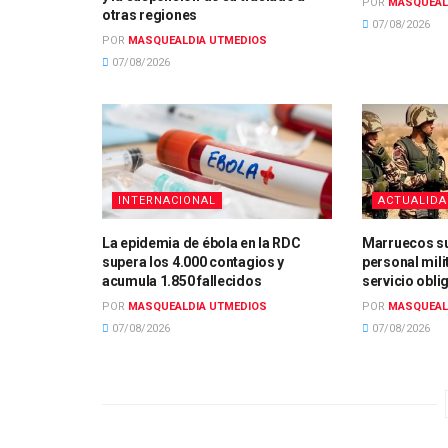
POR
MASQUEAL
otras regiones
07/08/2026
POR
MASQUEALDIA UTMEDIOS
07/08/2026
INTERNACIONAL
ACTUALID
La epidemia de ébola en la RDC
Marruecos su
supera los 4.000 contagios y
personal mili
acumula 1.850 fallecidos
servicio obli
POR
MASQUEALDIA UTMEDIOS
POR
MASQUEAL
07/08/2026
07/08/2026