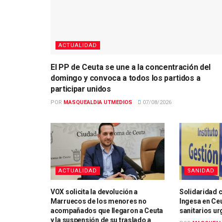
ACTUALIDAD
El PP de Ceuta se une a la concentración del
domingo y convoca a todos los partidos a
participar unidos
POR
MASQUEALDIA UTMEDIOS
07/08/2026
ACTUALIDAD
SANIDAD
VOX solicita la devolución a
Solidaridad cr
Marruecos de los menores no
Ingesa en Ceu
acompañados que llegaron a Ceuta
sanitarios ur
y la suspensión de su traslado a