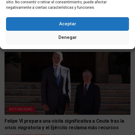
sitio. No consentir o retirar el consentimiento, puede afectar
negativamente a ciertas características y funciones.
ACTUALIDAD
VOX solicita la devolución a Marruecos de los menores
Aceptar
no acompañados que llegaron a Ceuta y la suspensión de
su traslado a otras regiones
Denegar
POR
MASQUEALDIA UTMEDIOS
07/08/2026
ACTUALIDAD
Felipe VI prepara una visita significativa a Ceuta tras la
crisis migratoria y el Ejército reclama más recursos