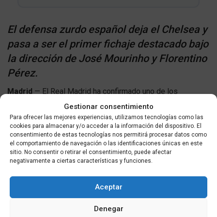
El defensa zurdo español deja el Chelsea y
pasa a ser el primer fichaje destacado bajo
la dirección de José Mourinho y Florentino
Pérez.
Madrid
— El Real Madrid ha confirmado uno de los
movimientos más relevantes del presente mercado estival.
Gestionar consentimiento
Marc Cucurella se incorpora al equipo blanco.
El jugador
Para ofrecer las mejores experiencias, utilizamos tecnologías como las
cookies para almacenar y/o acceder a la información del dispositivo. El
internacional español ha firmado un contrato por
seis años
,
consentimiento de estas tecnologías nos permitirá procesar datos como
que lo vincula al club hasta el
30 de junio de 2032
.
el comportamiento de navegación o las identificaciones únicas en este
sitio. No consentir o retirar el consentimiento, puede afectar
negativamente a ciertas características y funciones.
Con 27 años, Cucurella se posiciona como la base inicial
del proyecto deportivo encabezado por el entrenador
José
Aceptar
Mourinho
y el presidente renovado,
Florentino Pérez
.
Denegar
Detalles económicos de la