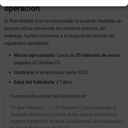
operación
El Real Madrid solo ha comunicado el acuerdo mediante un
anuncio oficial sin revelar los números exactos; sin
embargo, fuentes próximas a la negociación indican las
siguientes cantidades:
Monto aproximado:
Cerca de
55 millones de euros
pagados al Chelsea FC.
Contrato:
6 temporadas, hasta 2032.
Edad del futbolista:
27 años.
Comunicado oficial del Real Madrid:
“El Real Madrid C. F. y el Chelsea FC han acordado el
traspaso de Marc Cucurella, quien estará vinculado a
nuestra institución durante las próximas seis campañas,