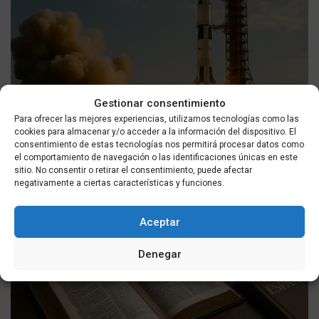
Gestionar consentimiento
SOCIEDAD
Para ofrecer las mejores experiencias, utilizamos tecnologías como las
Principales hitos de la exploración espacial: desde el
cookies para almacenar y/o acceder a la información del dispositivo. El
primer vuelo a las misiones que transformaron nuestra
consentimiento de estas tecnologías nos permitirá procesar datos como
el comportamiento de navegación o las identificaciones únicas en este
visión
sitio. No consentir o retirar el consentimiento, puede afectar
POR
MASQUEALDIA UTMEDIOS
09/08/2026
negativamente a ciertas características y funciones.
Aceptar
Denegar