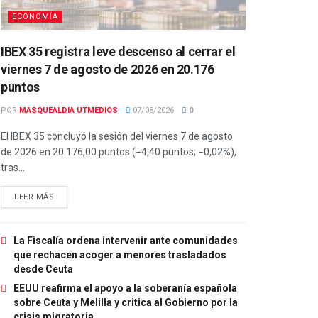
ECONOMÍA
IBEX 35 registra leve descenso al cerrar el
viernes 7 de agosto de 2026 en 20.176
puntos
POR
MASQUEALDIA UTMEDIOS
07/08/2026
0
El IBEX 35 concluyó la sesión del viernes 7 de agosto
de 2026 en 20.176,00 puntos (−4,40 puntos; −0,02%),
tras...
LEER MÁS
La Fiscalía ordena intervenir ante comunidades
que rechacen acoger a menores trasladados
desde Ceuta
EEUU reafirma el apoyo a la soberanía española
sobre Ceuta y Melilla y critica al Gobierno por la
crisis migratoria