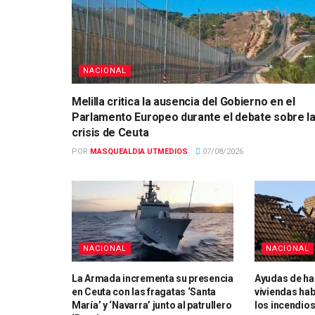
NACIONAL
Melilla critica la ausencia del Gobierno en el
Parlamento Europeo durante el debate sobre l
crisis de Ceuta
POR
MASQUEALDIA UTMEDIOS
07/08/2026
NACIONAL
NACIONAL
La Armada incrementa su presencia
Ayudas de ha
en Ceuta con las fragatas ‘Santa
viviendas hab
María’ y ‘Navarra’ junto al patrullero
los incendio