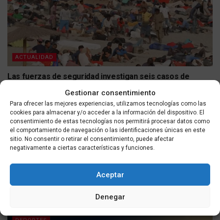
ACTUALIDAD
Las fuerzas de seguridad investigan seis casos de
agresión sexual a migrantes en Ceuta tras la entrada
Gestionar consentimiento
masiva
Para ofrecer las mejores experiencias, utilizamos tecnologías como las
POR
MASQUEALDIA UTMEDIOS
08/08/2026
cookies para almacenar y/o acceder a la información del dispositivo. El
consentimiento de estas tecnologías nos permitirá procesar datos como
el comportamiento de navegación o las identificaciones únicas en este
sitio. No consentir o retirar el consentimiento, puede afectar
negativamente a ciertas características y funciones.
Aceptar
Denegar