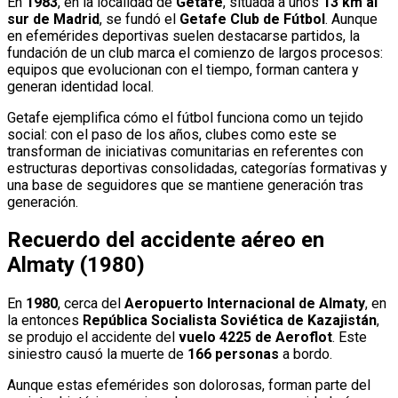
En
1983
, en la localidad de
Getafe
, situada a unos
13 km al
sur de Madrid
, se fundó el
Getafe Club de Fútbol
. Aunque
en efemérides deportivas suelen destacarse partidos, la
fundación de un club marca el comienzo de largos procesos:
equipos que evolucionan con el tiempo, forman cantera y
generan identidad local.
Getafe ejemplifica cómo el fútbol funciona como un tejido
social: con el paso de los años, clubes como este se
transforman de iniciativas comunitarias en referentes con
estructuras deportivas consolidadas, categorías formativas y
una base de seguidores que se mantiene generación tras
generación.
Recuerdo del accidente aéreo en
Almaty (1980)
En
1980
, cerca del
Aeropuerto Internacional de Almaty
, en
la entonces
República Socialista Soviética de Kazajistán
,
se produjo el accidente del
vuelo 4225 de Aeroflot
. Este
siniestro causó la muerte de
166 personas
a bordo.
Aunque estas efemérides son dolorosas, forman parte del