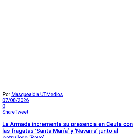
Por
Masquealdia UTMedios
07/08/2026
0
Share
Tweet
La Armada incrementa su presencia en Ceuta con
las fragatas ‘Santa María’ y ‘Navarra’ junto al
patrullero ‘Rayo’