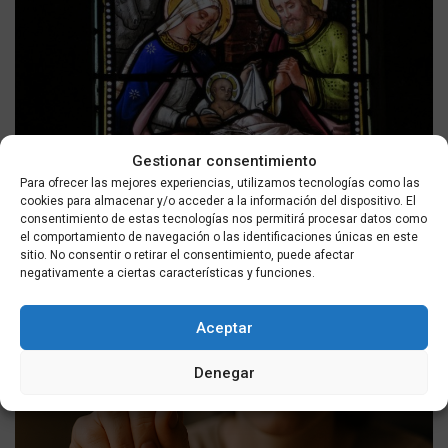
SOCIEDAD
Gestionar consentimiento
Para ofrecer las mejores experiencias, utilizamos tecnologías como las
San Nateo de Achad: Huella de santidad en la tradición
cookies para almacenar y/o acceder a la información del dispositivo. El
eclesial | Santoral 9 de agosto
consentimiento de estas tecnologías nos permitirá procesar datos como
el comportamiento de navegación o las identificaciones únicas en este
POR
MASQUEALDIA UTMEDIOS
09/08/2026
sitio. No consentir o retirar el consentimiento, puede afectar
negativamente a ciertas características y funciones.
Aceptar
Denegar