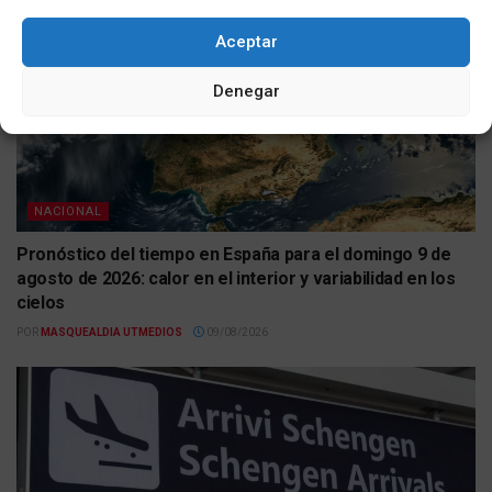
Aceptar
Denegar
NACIONAL
Pronóstico del tiempo en España para el domingo 9 de
agosto de 2026: calor en el interior y variabilidad en los
cielos
POR
MASQUEALDIA UTMEDIOS
09/08/2026