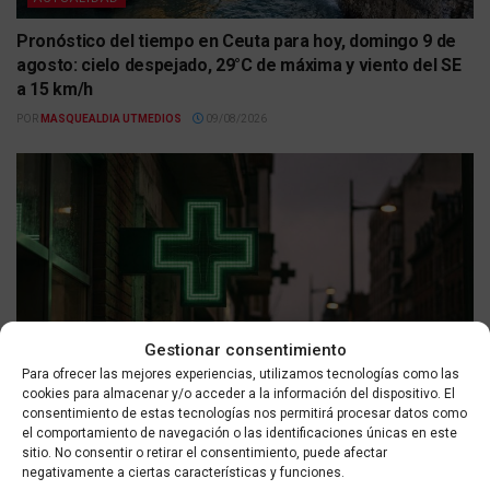
Pronóstico del tiempo en Ceuta para hoy, domingo 9 de
agosto: cielo despejado, 29°C de máxima y viento del SE
a 15 km/h
POR
MASQUEALDIA UTMEDIOS
09/08/2026
Gestionar consentimiento
ACTUALIDAD
Para ofrecer las mejores experiencias, utilizamos tecnologías como las
cookies para almacenar y/o acceder a la información del dispositivo. El
Farmacias de guardia en Ceuta para el 9 de agosto de
consentimiento de estas tecnologías nos permitirá procesar datos como
2026
el comportamiento de navegación o las identificaciones únicas en este
sitio. No consentir o retirar el consentimiento, puede afectar
POR
MASQUEALDIA UTMEDIOS
09/08/2026
negativamente a ciertas características y funciones.