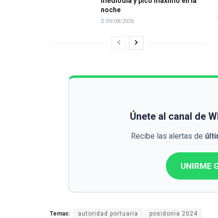
mediodía y pico máximo en la
noche
09/08/2026
Únete al canal de 
Recibe las alertas de
últ
UNIRME G
Temas:
autoridad portuaria
posidonia 2024