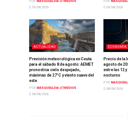
POR
MASQUEALDIA UTMEDIOS
POR
MASQUEAL
09/08/2026
09/08/2026
ACTUALIDAD
ECONOMÍA
Previsión meteorológica en Ceuta
Precio de la 
para el sábado 8 de agosto: AEMET
agosto de 20
pronostica cielo despejado,
entre las 12 y
máximas de 27°C y viento suave del
nocturno
este
POR
MASQUEAL
POR
MASQUEALDIA UTMEDIOS
08/08/2026
08/08/2026