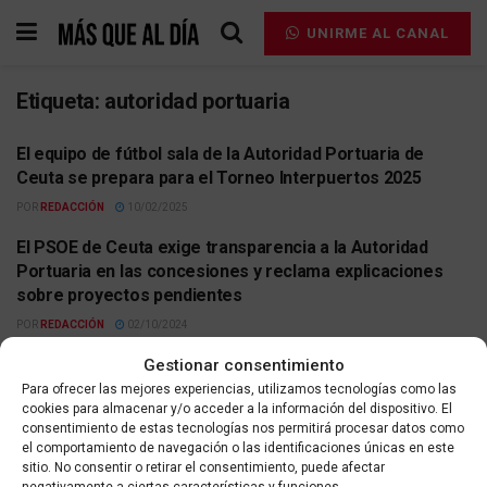
UNIRME AL CANAL
Etiqueta:
autoridad portuaria
El equipo de fútbol sala de la Autoridad Portuaria de
ACTUALIDAD
Ceuta se prepara para el Torneo Interpuertos 2025
POR
REDACCIÓN
10/02/2025
El PSOE de Ceuta exige transparencia a la Autoridad
ACTUALIDAD
Portuaria en las concesiones y reclama explicaciones
sobre proyectos pendientes
POR
REDACCIÓN
02/10/2024
Las empresas portuarias de Ceuta y La Autoridad
Gestionar consentimiento
ACTUALIDAD
Portuaria fortalecen relaciones comerciales en
Para ofrecer las mejores experiencias, utilizamos tecnologías como las
cookies para almacenar y/o acceder a la información del dispositivo. El
«Posidonia 2024»
consentimiento de estas tecnologías nos permitirá procesar datos como
POR
REDACCIÓN
06/06/2024
el comportamiento de navegación o las identificaciones únicas en este
sitio. No consentir o retirar el consentimiento, puede afectar