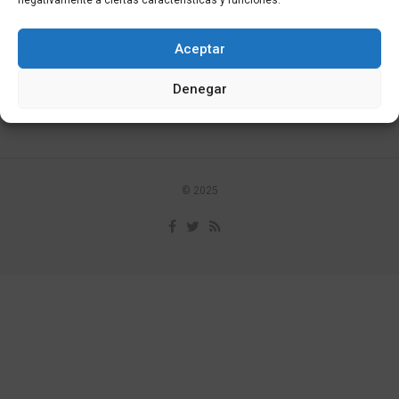
negativamente a ciertas características y funciones.
Aceptar
Contacta
Aviso legal
Política de privacidad
Denegar
Política de cookies
© 2025