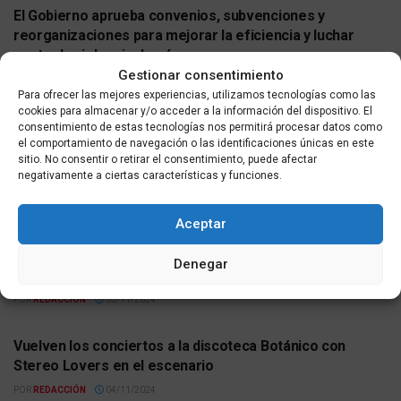
El Gobierno aprueba convenios, subvenciones y
reorganizaciones para mejorar la eficiencia y luchar
contra la violencia de género
Gestionar consentimiento
POR
REDACCIÓN
05/11/2024
ACTUALIDAD
Para ofrecer las mejores experiencias, utilizamos tecnologías como las
cookies para almacenar y/o acceder a la información del dispositivo. El
Octavio Salazar: “Los hombres debemos revisar nuestra
consentimiento de estas tecnologías nos permitirá procesar datos como
el comportamiento de navegación o las identificaciones únicas en este
masculinidad y ser agentes de igualdad contra la
sitio. No consentir o retirar el consentimiento, puede afectar
violencia machista”
negativamente a ciertas características y funciones.
POR
REDACCIÓN
05/11/2024
ACTUALIDAD
Aceptar
Nabila Benzina sobre ‘Otras Miradas’: “Debemos abordar
esta lacra entre todos para construir un futuro sin
Denegar
violencia”
POR
REDACCIÓN
05/11/2024
ACTUALIDAD
Vuelven los conciertos a la discoteca Botánico con
Stereo Lovers en el escenario
POR
REDACCIÓN
04/11/2024