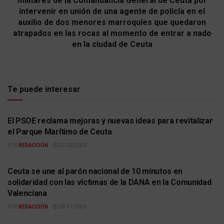
militares de la Comandancia General de Ceuta por
intervenir en unión de una agente de policía en el
auxilio de dos menores marroquíes que quedaron
atrapados en las rocas al momento de entrar a nado
en la ciudad de Ceuta
Te puede interesar
ACTUALIDAD
El PSOE reclama mejoras y nuevas ideas para revitalizar
el Parque Marítimo de Ceuta
POR
REDACCIÓN
22/02/2025
ACTUALIDAD
Ceuta se une al parón nacional de 10 minutos en
solidaridad con las víctimas de la DANA en la Comunidad
Valenciana
POR
REDACCIÓN
08/11/2024
ACTUALIDAD