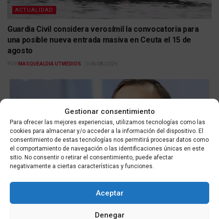
ACTUALIDAD
Guardia Civil considera verosímil la convocatoria para
una posible nueva entrada masiva en Ceuta el 15 de
agosto
POR
MASQUEALDIA UTMEDIOS
06/08/2026
Gestionar consentimiento
Para ofrecer las mejores experiencias, utilizamos tecnologías como las
cookies para almacenar y/o acceder a la información del dispositivo. El
consentimiento de estas tecnologías nos permitirá procesar datos como
el comportamiento de navegación o las identificaciones únicas en este
sitio. No consentir o retirar el consentimiento, puede afectar
negativamente a ciertas características y funciones.
ACTUALIDAD
Ceuta solicita reforzar la frontera ante el posible
Aceptar
aumento de entradas masivas el 15 de agosto
Denegar
POR
MASQUEALDIA UTMEDIOS
06/08/2026