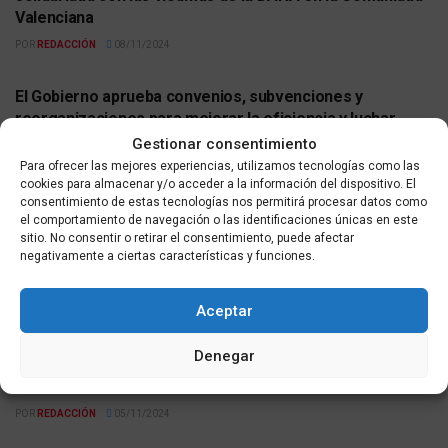
Valenciana
POR
REDACCIÓN
08/11/2024
ACTUALIDAD
El Gobierno aprueba convenios, subvenciones y
reorganizaciones para mejorar la eficiencia y luchar
contra la violencia de género
Gestionar consentimiento
Para ofrecer las mejores experiencias, utilizamos tecnologías como las
POR
REDACCIÓN
05/11/2024
ACTUALIDAD
cookies para almacenar y/o acceder a la información del dispositivo. El
consentimiento de estas tecnologías nos permitirá procesar datos como
Octavio Salazar: “Los hombres debemos revisar nuestra
el comportamiento de navegación o las identificaciones únicas en este
sitio. No consentir o retirar el consentimiento, puede afectar
masculinidad y ser agentes de igualdad contra la
negativamente a ciertas características y funciones.
violencia machista”
POR
REDACCIÓN
05/11/2024
ACTUALIDAD
Aceptar
Nabila Benzina sobre ‘Otras Miradas’: “Debemos abordar
Denegar
esta lacra entre todos para construir un futuro sin
violencia”
POR
REDACCIÓN
05/11/2024
ACTUALIDAD