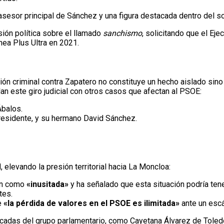
 asesor principal de Sánchez y una figura destacada dentro del 
sión política sobre el llamado
sanchismo
, solicitando que el Eje
nea Plus Ultra en 2021.
ción criminal contra Zapatero no constituye un hecho aislado sin
n este giro judicial con otros casos que afectan al PSOE:
Ábalos.
esidente, y su hermano David Sánchez.
elevando la presión territorial hacia La Moncloa:
ión como
«inusitada»
y ha señalado que esta situación podría te
tes.
e
«la pérdida de valores en el PSOE es ilimitada»
ante un escá
adas del grupo parlamentario, como Cayetana Álvarez de Toledo 