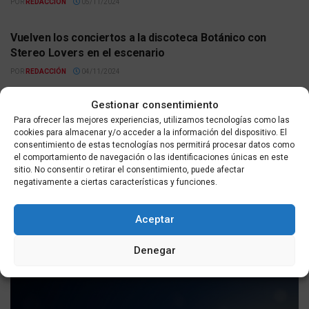
POR
REDACCIÓN
05/11/2024
ACTUALIDAD
Vuelven los conciertos a la discoteca Botánico con
Stereo Lovers en el escenario
POR
REDACCIÓN
04/11/2024
ACTUALIDAD
Gestionar consentimiento
Vox alerta sobre una crisis migratoria en Ceuta: «España
Para ofrecer las mejores experiencias, utilizamos tecnologías como las
sufre una invasión que pone en peligro nuestro futuro»
cookies para almacenar y/o acceder a la información del dispositivo. El
POR
REDACCIÓN
04/11/2024
consentimiento de estas tecnologías nos permitirá procesar datos como
el comportamiento de navegación o las identificaciones únicas en este
sitio. No consentir o retirar el consentimiento, puede afectar
negativamente a ciertas características y funciones.
Aceptar
Últimas noticias
Denegar