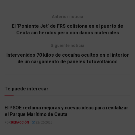
Anterior noticia
El ‘Poniente Jet’ de FRS colisiona en el puerto de
Ceuta sin heridos pero con daños materiales
Siguiente noticia
Intervenidos 70 kilos de cocaína ocultos en el interior
de un cargamento de paneles fotovoltaicos
Te puede interesar
ACTUALIDAD
El PSOE reclama mejoras y nuevas ideas para revitalizar
el Parque Marítimo de Ceuta
POR
REDACCIÓN
22/02/2025
ACTUALIDAD