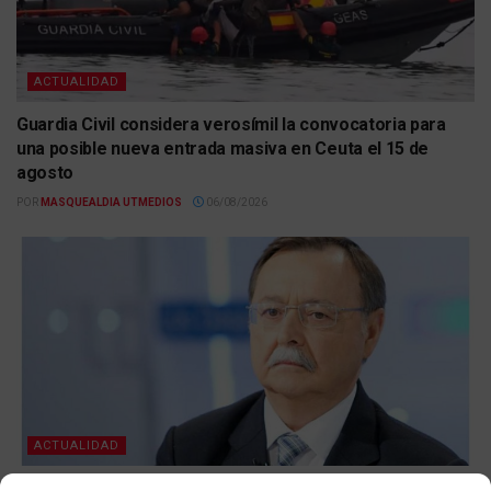
ACTUALIDAD
Guardia Civil considera verosímil la convocatoria para
una posible nueva entrada masiva en Ceuta el 15 de
agosto
POR
MASQUEALDIA UTMEDIOS
06/08/2026
ACTUALIDAD
Ceuta solicita reforzar la frontera ante el posible