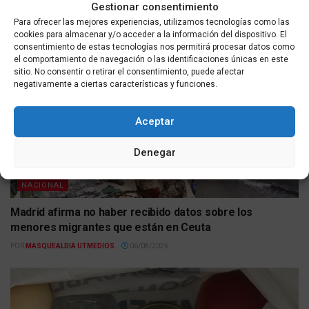
Gestionar consentimiento
aumento de entradas masivas el 15 de agosto
Para ofrecer las mejores experiencias, utilizamos tecnologías como las
POR
MASQUEALDIA UTMEDIOS
06/08/2026
cookies para almacenar y/o acceder a la información del dispositivo. El
consentimiento de estas tecnologías nos permitirá procesar datos como
el comportamiento de navegación o las identificaciones únicas en este
sitio. No consentir o retirar el consentimiento, puede afectar
negativamente a ciertas características y funciones.
Aceptar
Denegar
NACIONAL
Madrid afirma no haber recibido datos sobre los
menores migrantes que están en Ceuta
POR
MASQUEALDIA UTMEDIOS
06/08/2026