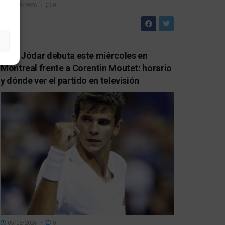
05/08/2026
0
Rafa Jódar debuta este miércoles en
Montreal frente a Corentin Moutet: horario
y dónde ver el partido en televisión
05/08/2026
0