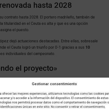
 renovada hasta 2028
su contrato hasta 2028. El portero madrileño, también de
a titularidad en el Ceuta es alta y que es una opción
asigna el puesto.
ópez dejó actuaciones destacadas. Entre ellas, sobresale
de el Ceuta logró un triunfo por 0-1 gracias a sus
10
nes individuales del campeonato.
ndo el proyecto»
las posiciones clave en su alineación y muestra su
Gestionar consentimiento
ector deportivo, Edu Villegas, manifestó su satisfacción
ciendo su futuro”
. Por su parte, el entrenador José Juan
a ofrecer las mejores experiencias, utilizamos tecnologías como las cookies pa
acenar y/o acceder a la información del dispositivo. El consentimiento de estas
siguiente temporada”
.
nologías nos permitirá procesar datos como el comportamiento de navegación o
 identificaciones únicas en este sitio. No consentir o retirar el consentimiento,