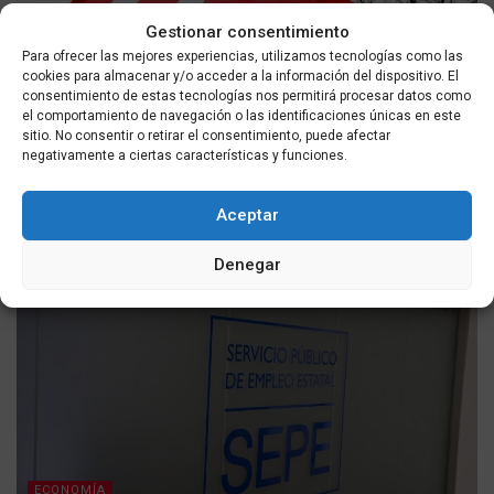
Gestionar consentimiento
Para ofrecer las mejores experiencias, utilizamos tecnologías como las
cookies para almacenar y/o acceder a la información del dispositivo. El
consentimiento de estas tecnologías nos permitirá procesar datos como
el comportamiento de navegación o las identificaciones únicas en este
sitio. No consentir o retirar el consentimiento, puede afectar
ACTUALIDAD
negativamente a ciertas características y funciones.
UGT apoya la concentración de las cuatro culturas en
Ceuta y pide unidad, soluciones y más recursos
Aceptar
POR
MASQUEALDIA UTMEDIOS
07/08/2026
Denegar
ECONOMÍA