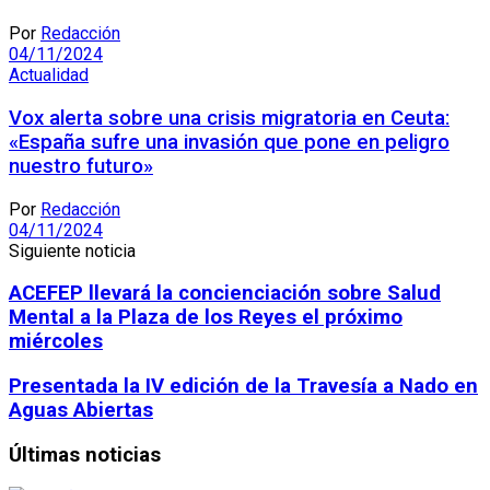
Por
Redacción
04/11/2024
Actualidad
Vox alerta sobre una crisis migratoria en Ceuta:
«España sufre una invasión que pone en peligro
nuestro futuro»
Por
Redacción
04/11/2024
Siguiente noticia
ACEFEP llevará la concienciación sobre Salud
Mental a la Plaza de los Reyes el próximo
miércoles
Presentada la IV edición de la Travesía a Nado en
Aguas Abiertas
Últimas noticias