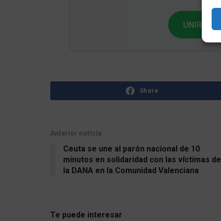
UNIRME G
Share
Anterior noticia
Ceuta se une al parón nacional de 10
minutos en solidaridad con las víctimas de
la DANA en la Comunidad Valenciana
Te puede interesar