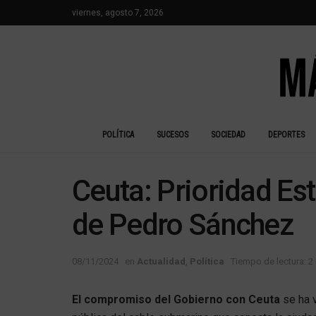
viernes, agosto 7, 2026
POLÍTICA
SUCESOS
SOCIEDAD
DEPORTES
Ceuta: Prioridad Es
de Pedro Sánchez
08/11/2024
en
Actualidad
,
Política
Tiempo de lectura: 2
El compromiso del Gobierno con Ceuta
se ha v