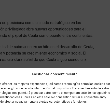
a se posiciona como un nodo estratégico en las
ión privilegiada abre nuevas oportunidades para el
iendo el papel de Ceuta como puente entre continentes.
del cable submarino es un hito en el desarrollo de Ceuta,
a y potencia su crecimiento económico y social. El
 es una clara señal de que Ceuta sigue siendo una
Gestionar consentimiento
a ofrecer las mejores experiencias, utilizamos tecnologías como las cookies pa
📲
acenar y/o acceder a la información del dispositivo. El consentimiento de estas
nologías nos permitirá procesar datos como el comportamiento de navegación o
WhatsApp de Más que al día
 identificaciones únicas en este sitio. No consentir o retirar el consentimiento,
de afectar negativamente a ciertas características y funciones.
ima hora
directamente en tu móvil.