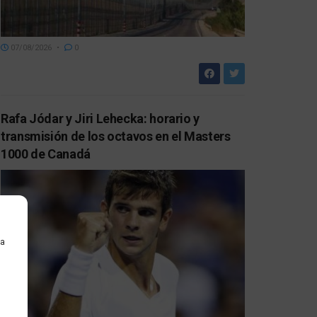
07/08/2026
0
Rafa Jódar y Jiri Lehecka: horario y
transmisión de los octavos en el Masters
1000 de Canadá
ra