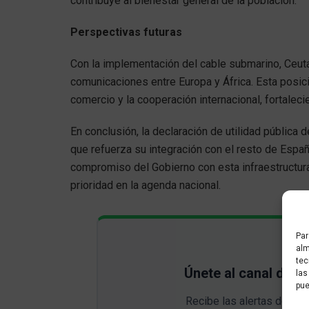
contribuye al bienestar general de la población.
Perspectivas futuras
Con la implementación del cable submarino, Ceut
comunicaciones entre Europa y África. Esta posic
comercio y la cooperación internacional, fortalec
En conclusión, la declaración de utilidad pública 
que refuerza su integración con el resto de Españ
compromiso del Gobierno con esta infraestructura
prioridad en la agenda nacional.
Par
alm
tec
Únete al canal de 
las
pue
Recibe las alertas de
últ