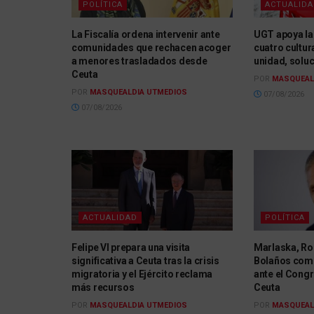
POLÍTICA
ACTUALID
La Fiscalía ordena intervenir ante
UGT apoya la
comunidades que rechacen acoger
cuatro cultur
a menores trasladados desde
unidad, solu
Ceuta
POR
MASQUEAL
POR
MASQUEALDIA UTMEDIOS
07/08/2026
07/08/2026
ACTUALIDAD
POLÍTICA
Felipe VI prepara una visita
Marlaska, Rob
significativa a Ceuta tras la crisis
Bolaños com
migratoria y el Ejército reclama
ante el Congr
más recursos
Ceuta
POR
MASQUEALDIA UTMEDIOS
POR
MASQUEAL