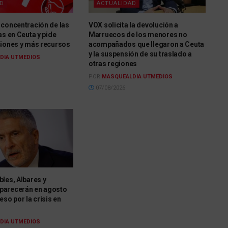
AD
ACTUALIDAD
 concentración de las
VOX solicita la devolución a
as en Ceuta y pide
Marruecos de los menores no
ciones y más recursos
acompañados que llegaron a Ceuta
y la suspensión de su traslado a
DIA UTMEDIOS
otras regiones
POR
MASQUEALDIA UTMEDIOS
07/08/2026
les, Albares y
parecerán en agosto
eso por la crisis en
DIA UTMEDIOS