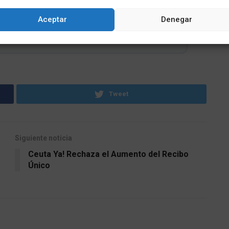
Aceptar
Denegar
RATIS AL CANAL
Tweet
Siguiente noticia
Ceuta Ya! Rechaza el Aumento del Recibo
Único