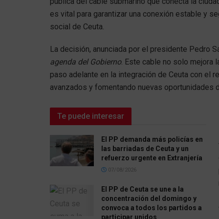
pública del cable submarino que conecta la ciudad
es vital para garantizar una conexión estable y s
social de Ceuta.
La decisión, anunciada por el presidente Pedro 
agenda del Gobierno
. Este cable no solo mejora l
paso adelante en la integración de Ceuta con el re
avanzados y fomentando nuevas oportunidades d
Te puede interesar
El PP demanda más policías en
las barriadas de Ceuta y un
refuerzo urgente en Extranjería
07/08/2026
El PP de Ceuta se une a la
concentración del domingo y
convoca a todos los partidos a
participar unidos