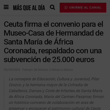
UNIRME AL CANAL
Ceuta firma el convenio para el
Museo-Casa de Hermandad de
Santa María de África
Coronada, respaldado con una
subvención de 25.000 euros
09/04/2024
Tiempo de lectura: 2 minutos leidos
La consejera de Educación, Cultura y Juventud, Pilar
Orozco, y la hermana mayor de la Cofradía de
Caballeros, Damas y Corte de Infantes de Santa María
de África Coronada, María del Carmen Pasamar, firman
un histórico convenio de colaboración en aras de
preservar y enriquecer el patrimonio cultural de Ceuta