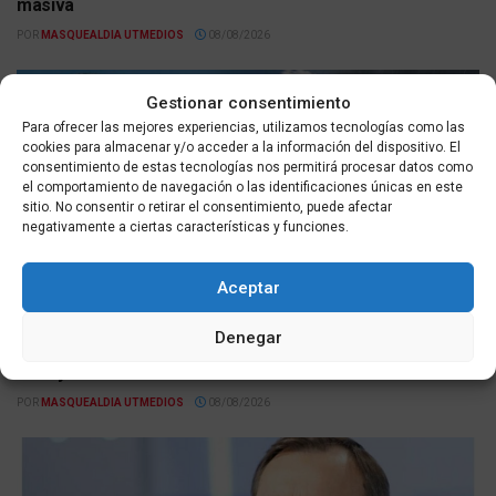
masiva
POR
MASQUEALDIA UTMEDIOS
08/08/2026
Gestionar consentimiento
Para ofrecer las mejores experiencias, utilizamos tecnologías como las
cookies para almacenar y/o acceder a la información del dispositivo. El
consentimiento de estas tecnologías nos permitirá procesar datos como
el comportamiento de navegación o las identificaciones únicas en este
sitio. No consentir o retirar el consentimiento, puede afectar
negativamente a ciertas características y funciones.
ACTUALIDAD
Aceptar
Previsión meteorológica en Ceuta para el sábado 8 de
Denegar
agosto: AEMET pronostica cielo despejado, máximas de
27°C y viento suave del este
POR
MASQUEALDIA UTMEDIOS
08/08/2026