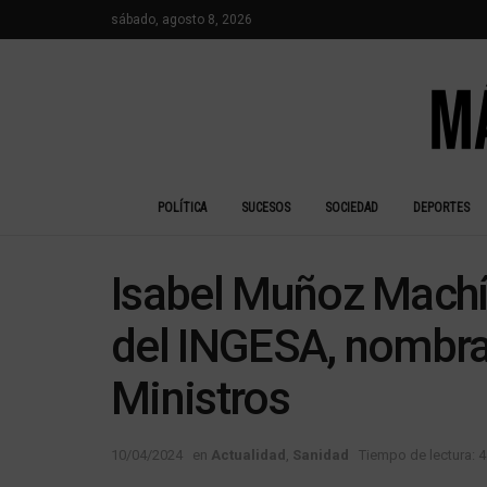
sábado, agosto 8, 2026
POLÍTICA
SUCESOS
SOCIEDAD
DEPORTES
Isabel Muñoz Machín
del INGESA, nombra
Ministros
10/04/2024
en
Actualidad
,
Sanidad
Tiempo de lectura: 4