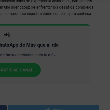
inación única de experiencia académica, habilidades
 en una líder capaz de enfrentar los desafíos complejos
 un compromiso inquebrantable con la mejora continua.
📲
WhatsApp de Más que al día
ima hora
directamente en tu móvil.
RATIS AL CANAL
Tweet