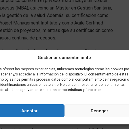
ctor público como en el privado. Esto incluye un Máster
mpresas (MBA), así como un Máster en Gestión Sanitaria,
e la gestión de la salud. Además, su certificación como
oject Management Institute y como Agile Certified
gestión de proyectos, mientras que su certificación como
mejora continua de procesos.
ector sanitario, incluyendo su tiempo como Directora
Gestionar consentimiento
onde previamente ocupó el cargo de coordinadora de
Esta experiencia operativa le proporciona una
a ofrecer las mejores experiencias, utilizamos tecnologías como las cookies pa
sidades específicas del sistema de salud.
acenar y/o acceder a la información del dispositivo. El consentimiento de estas
nologías nos permitirá procesar datos como el comportamiento de navegación o
 identificaciones únicas en este sitio. No consentir o retirar el consentimiento,
 compartido sus conocimientos a través de su labor como
de afectar negativamente a ciertas características y funciones.
nes, abordando temas relacionados con la gestión
y la mejora de procesos. Su participación en grupos de
tiples publicaciones demuestran su compromiso con el
Aceptar
Denegar