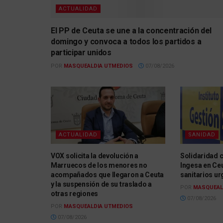
ACTUALIDAD
El PP de Ceuta se une a la concentración del
domingo y convoca a todos los partidos a
participar unidos
POR
MASQUEALDIA UTMEDIOS
07/08/2026
ACTUALIDAD
SANIDAD
VOX solicita la devolución a
Solidaridad cr
Marruecos de los menores no
Ingesa en Ceu
acompañados que llegaron a Ceuta
sanitarios ur
y la suspensión de su traslado a
POR
MASQUEAL
otras regiones
07/08/2026
POR
MASQUEALDIA UTMEDIOS
07/08/2026