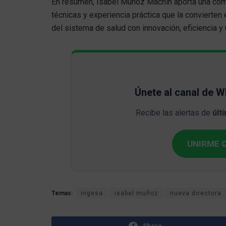
En resumen, Isabel Muñoz Machín aporta una comb
técnicas y experiencia práctica que la convierten
del sistema de salud con innovación, eficiencia y
Únete al canal de 
Recibe las alertas de
últ
UNIRME G
Temas:
ingesa
isabel muñoz
nueva directora
Share