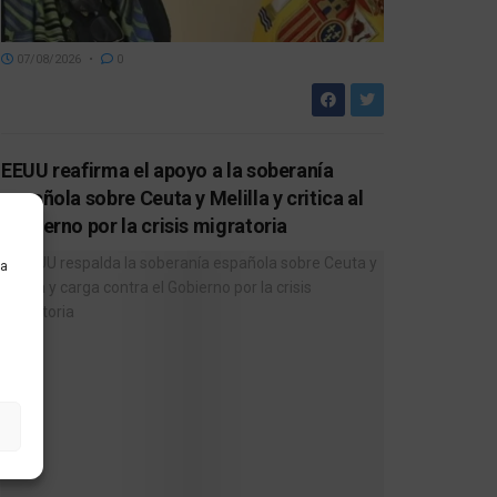
07/08/2026
0
EEUU reafirma el apoyo a la soberanía
española sobre Ceuta y Melilla y critica al
Gobierno por la crisis migratoria
ra