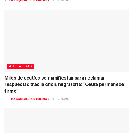
POR
MASQUEALDIA UTMEDIOS
10/08/2026
ACTUALIDAD
Miles de ceutíes se manifiestan para reclamar
respuestas tras la crisis migratoria: “Ceuta permanece
firme”
POR
MASQUEALDIA UTMEDIOS
10/08/2026