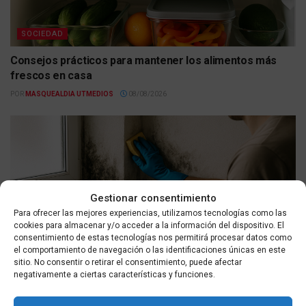
SOCIEDAD
Consejos prácticos para mantener los alimentos más
frescos en casa
POR
MASQUEALDIA UTMEDIOS
08/08/2026
Gestionar consentimiento
Para ofrecer las mejores experiencias, utilizamos tecnologías como las
cookies para almacenar y/o acceder a la información del dispositivo. El
consentimiento de estas tecnologías nos permitirá procesar datos como
SOCIEDAD
el comportamiento de navegación o las identificaciones únicas en este
sitio. No consentir o retirar el consentimiento, puede afectar
Cómo eliminar la humedad y el moho del baño: guía
negativamente a ciertas características y funciones.
esencial y consejos para prevenirlos
POR
MASQUEALDIA UTMEDIOS
08/08/2026