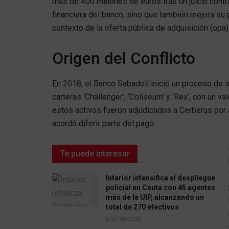
más de 400 millones de euros tras un juicio cont
financiera del banco, sino que también mejora su p
contexto de la oferta pública de adquisición (opa
Origen del Conflicto
En 2018, el Banco Sabadell inició un proceso de s
carteras ‘Challenger’, ‘Coliseum’ y ‘Rex’, con un v
estos activos fueron adjudicados a Cerberus por
acordó diferir parte del pago.
Te puede interesar
Interior intensifica el despliegue
policial en Ceuta con 45 agentes
más de la UIP, alcanzando un
total de 270 efectivos
07/08/2026