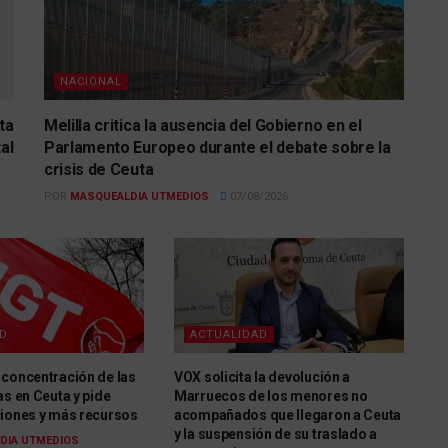
NACIONAL
ta
Melilla critica la ausencia del Gobierno en el
al
Parlamento Europeo durante el debate sobre la
crisis de Ceuta
POR
MASQUEALDIA UTMEDIOS
07/08/2026
AD
ACTUALIDAD
 concentración de las
VOX solicita la devolución a
as en Ceuta y pide
Marruecos de los menores no
ciones y más recursos
acompañados que llegaron a Ceuta
y la suspensión de su traslado a
DIA UTMEDIOS