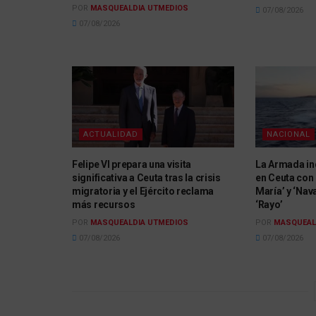
POR
MASQUEALDIA UTMEDIOS
07/08/2026
07/08/2026
ACTUALIDAD
NACIONAL
Felipe VI prepara una visita
La Armada in
significativa a Ceuta tras la crisis
en Ceuta con 
migratoria y el Ejército reclama
María’ y ‘Nava
más recursos
‘Rayo’
POR
MASQUEALDIA UTMEDIOS
POR
MASQUEAL
07/08/2026
07/08/2026