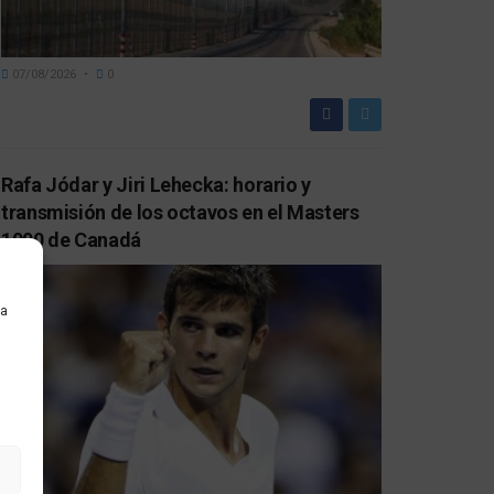
07/08/2026
0
Rafa Jódar y Jiri Lehecka: horario y
transmisión de los octavos en el Masters
1000 de Canadá
ra