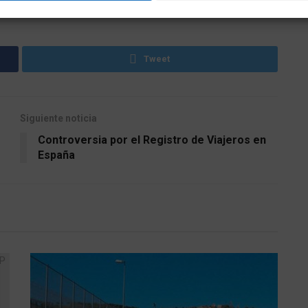
Tweet
Siguiente noticia
Controversia por el Registro de Viajeros en
España