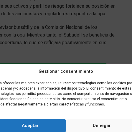
de sus activos y perfil de riesgo fortalece su posición en
s de los accionistas y reguladores respecto a la opa.
rvisor bursátil y de la Comisión Nacional de los
on la opa. Mientras tanto, el Sabadell se beneficia de
berturas, lo que se reflejará positivamente en sus
Gestionar consentimiento
📲
a ofrecer las mejores experiencias, utilizamos tecnologías como las cookies pa
WhatsApp de Más que al día
acenar y/o acceder a la información del dispositivo. El consentimiento de estas
nologías nos permitirá procesar datos como el comportamiento de navegación o
 identificaciones únicas en este sitio. No consentir o retirar el consentimiento,
ima hora
directamente en tu móvil.
de afectar negativamente a ciertas características y funciones.
RATIS AL CANAL
Aceptar
Denegar