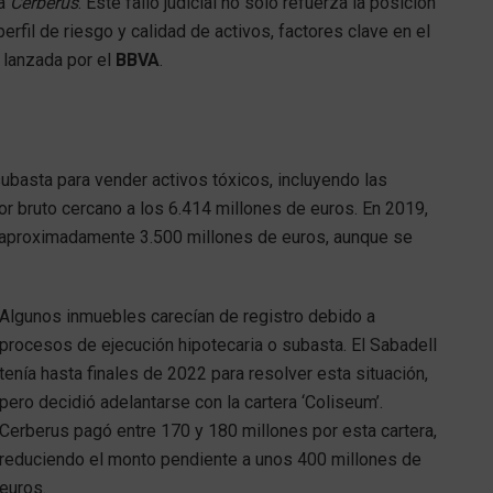
ra
Cerberus
. Este fallo judicial no solo refuerza la posición
erfil de riesgo y calidad de activos, factores clave en el
) lanzada por el
BBVA
.
ubasta para vender activos tóxicos, incluyendo las
alor bruto cercano a los 6.414 millones de euros. En 2019,
 aproximadamente 3.500 millones de euros, aunque se
Algunos inmuebles carecían de registro debido a
procesos de ejecución hipotecaria o subasta. El Sabadell
tenía hasta finales de 2022 para resolver esta situación,
pero decidió adelantarse con la cartera ‘Coliseum’.
Cerberus pagó entre 170 y 180 millones por esta cartera,
reduciendo el monto pendiente a unos 400 millones de
euros.