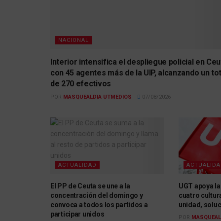
NACIONAL
Interior intensifica el despliegue policial en Ceu
con 45 agentes más de la UIP, alcanzando un tot
de 270 efectivos
POR
MASQUEALDIA UTMEDIOS
07/08/2026
ACTUALIDAD
ACTUALID
El PP de Ceuta se une a la
UGT apoya la
concentración del domingo y
cuatro cultur
convoca a todos los partidos a
unidad, solu
participar unidos
POR
MASQUEAL