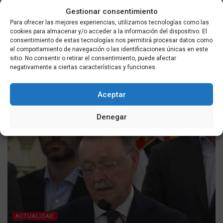
Gestionar consentimiento
Para ofrecer las mejores experiencias, utilizamos tecnologías como las
cookies para almacenar y/o acceder a la información del dispositivo. El
consentimiento de estas tecnologías nos permitirá procesar datos como
el comportamiento de navegación o las identificaciones únicas en este
sitio. No consentir o retirar el consentimiento, puede afectar
ACTUALIDAD
negativamente a ciertas características y funciones.
Sancionan a una pareja por tener relaciones sexuales
mientras conducían por la A-7 en Marbella
Aceptar
POR
MASQUEALDIA UTMEDIOS
05/08/2026
Denegar
ACTUALIDAD