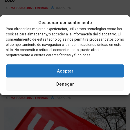
2026
POR
MASQUEALDIA UTMEDIOS
08/08/2026
Gestionar consentimiento
Para ofrecer las mejores experiencias, utilizamos tecnologías como las
cookies para almacenar y/o acceder a la información del dispositivo. El
consentimiento de estas tecnologías nos permitirá procesar datos como
el comportamiento de navegación o las identificaciones únicas en este
sitio. No consentir o retirar el consentimiento, puede afectar
negativamente a ciertas características y funciones.
Aceptar
ACTUALIDAD
El PP de Ceuta se une a la concentración del domingo y
Denegar
convoca a todos los partidos a participar unidos
POR
MASQUEALDIA UTMEDIOS
07/08/2026