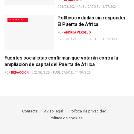
POR
REDACCIÓN
23/03/2024 - PUBLICADO EL 11/07/2024
Políticos y dudas sin responder:
ACTUALIDAD
El Puerta de África
POR
ANDREA VERDEJO
22/03/2024 - PUBLICADO EL 11/07/2024
Fuentes socialistas confirman que votarán contra la
POLÍTICA
ampliación de capital del Puerta de África
POR
REDACCIÓN
22/03/2024 - PUBLICADO EL 11/07/2024
Contacta
Aviso legal
Política de privacidad
Política de cookies