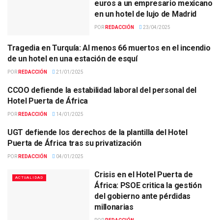
euros a un empresario mexicano
en un hotel de lujo de Madrid
POR
REDACCIÓN
23/04/2025
Tragedia en Turquía: Al menos 66 muertos en el incendio
ACTUALIDAD
de un hotel en una estación de esquí
POR
REDACCIÓN
21/01/2025
CCOO defiende la estabilidad laboral del personal del
ACTUALIDAD
Hotel Puerta de África
POR
REDACCIÓN
14/01/2025
UGT defiende los derechos de la plantilla del Hotel
ACTUALIDAD
Puerta de África tras su privatización
POR
REDACCIÓN
04/01/2025
Crisis en el Hotel Puerta de
ACTUALIDAD
África: PSOE critica la gestión
del gobierno ante pérdidas
millonarias