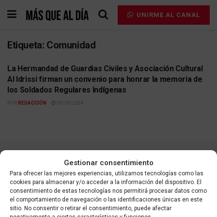
UNIRME AL CANAL
Etiqueta:
Comunidad
La Hermandad de Guardias Civiles y Asociación Cultural
ACTUALIDAD
Al Idrissi firman un convenio para honrar la memoria de
los Soldados Regulares Indígenas
POR
REDACCIÓN
03/05/2024
Gestionar consentimiento
Contacta
Aviso legal
Política de privacidad
Para ofrecer las mejores experiencias, utilizamos tecnologías como las
Política de cookies
cookies para almacenar y/o acceder a la información del dispositivo. El
consentimiento de estas tecnologías nos permitirá procesar datos como
el comportamiento de navegación o las identificaciones únicas en este
sitio. No consentir o retirar el consentimiento, puede afectar