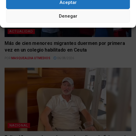
Aceptar
Denegar
ACTUALIDAD
Más de cien menores migrantes duermen por primera
vez en un colegio habilitado en Ceuta
POR
MASQUEALDIA UTMEDIOS
06/08/2026
NACIONAL