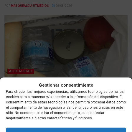
POR
MASQUEALDIA UTMEDIOS
06/08/2026
ACTUALIDAD
Defensa mejora la alimentación de las tropas
Gestionar consentimiento
desplegadas en Ceuta tras críticas por las raciones
Para ofrecer las mejores experiencias, utilizamos tecnologías como las
cookies para almacenar y/o acceder a la información del dispositivo. El
POR
MASQUEALDIA UTMEDIOS
06/08/2026
consentimiento de estas tecnologías nos permitirá procesar datos como
el comportamiento de navegación o las identificaciones únicas en este
sitio. No consentir o retirar el consentimiento, puede afectar
negativamente a ciertas características y funciones.