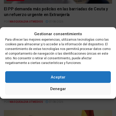
El PP demanda más policías en las barriadas de Ceuta y
un refuerzo urgente en Extranjería
POR
MASQUEALDIA UTMEDIOS
07/08/2026
Gestionar consentimiento
Para ofrecer las mejores experiencias, utilizamos tecnologías como las
cookies para almacenar y/o acceder a la información del dispositivo. El
consentimiento de estas tecnologías nos permitirá procesar datos como
el comportamiento de navegación o las identificaciones únicas en este
sitio. No consentir o retirar el consentimiento, puede afectar
negativamente a ciertas características y funciones.
Aceptar
ACTUALIDAD
Denegar
El PP de Ceuta se une a la concentración del domingo y
convoca a todos los partidos a participar unidos
POR
MASQUEALDIA UTMEDIOS
07/08/2026