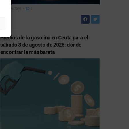
08/08/2026
0
Precios de la gasolina en Ceuta para el
sábado 8 de agosto de 2026: dónde
encontrar la más barata