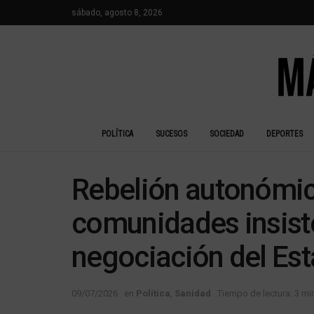
sábado, agosto 8, 2026
POLÍTICA
SUCESOS
SOCIEDAD
DEPORTES
Rebelión autonómic
comunidades insisten
negociación del Es
09/07/2026
en
Política
,
Sanidad
Tiempo de lectura: 3 mi