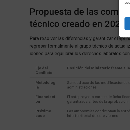
pue
Propuesta de las comuni
técnico creado en 2023
Para resolver las diferencias y garantizar el «prin
regresar formalmente al grupo técnico de actuali
idóneo para equilibrar los derechos laborales con 
Eje del
Posición del Ministerio frente a l
Conflicto
Metodolog
Sanidad acordó las modificaciones c
ía
administraciones.
Financiaci
El anteproyecto carece de ficha fina
ón
garantizada antes de la aprobación.
Próximo
Las autonomías condicionan la aprob
paso
Interterritorial de este viernes.