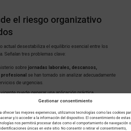
de el riesgo organizativo
ndos
 actual desestabiliza el equilibrio esencial entre los
a. Señalan tres problemas clave:
isterio sobre
jornadas laborales, descansos,
 profesional
se han tomado sin analizar adecuadamente
ervicios de urgencias.
 vigente puede generar una aplicación práctica
litigiosidad.
Gestionar consentimiento
nuncian la total ausencia de una
memoria económica
a ofrecer las mejores experiencias, utilizamos tecnologías como las cookies pa
s adicionales requerirá la ley y con qué fondos se cubrirá
acenar y/o acceder a la información del dispositivo. El consentimiento de estas
nologías nos permitirá procesar datos como el comportamiento de navegación o
 identificaciones únicas en este sitio. No consentir o retirar el consentimiento,