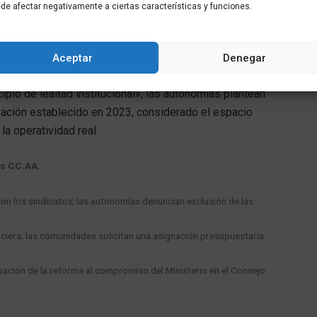
de afectar negativamente a ciertas características y funciones.
dades: retorno al foro
Aceptar
Denegar
cipio de lealtad institucional», las autonomías plantean
zación establecido en 2023, considerado el espacio
la operatividad real.
as CC.AA.
on los sindicatos; las autonomías denuncian exclusión de las
nciera; las comunidades solicitan una asignación presupuestaria
ación de la reforma al compromiso del Ministerio en el Consejo