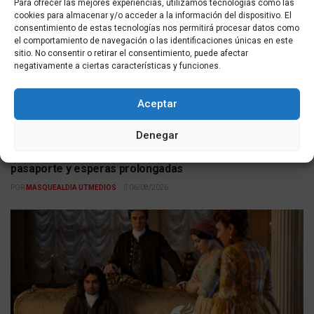
Para ofrecer las mejores experiencias, utilizamos tecnologías como las
cookies para almacenar y/o acceder a la información del dispositivo. El
consentimiento de estas tecnologías nos permitirá procesar datos como
el comportamiento de navegación o las identificaciones únicas en este
sitio. No consentir o retirar el consentimiento, puede afectar
negativamente a ciertas características y funciones.
Aceptar
ACTUALIDAD
Denegar
Viajar desde España a Italia ahora implica controles de
pasaporte y esperas prolongadas
POR
MASQUEALDIA UTMEDIOS
06/08/2026