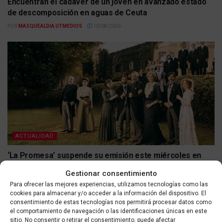
Encuentran el cadáver de un joven en avanzado estado
de descomposición en aguas de Ceuta
POR
MASQUEALDIA UTMEDIOS
10/08/2026
ACTUALIDAD
‘La Promesa’ suspende su emisión este miércoles en
RTVE y genera dudas sobre la programación del jueves y
Gestionar consentimiento
viernes
Para ofrecer las mejores experiencias, utilizamos tecnologías como las
POR
MASQUEALDIA UTMEDIOS
10/08/2026
cookies para almacenar y/o acceder a la información del dispositivo. El
consentimiento de estas tecnologías nos permitirá procesar datos como
el comportamiento de navegación o las identificaciones únicas en este
sitio. No consentir o retirar el consentimiento, puede afectar