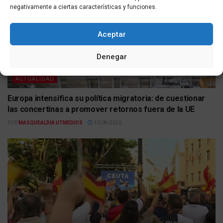
negativamente a ciertas características y funciones.
Aceptar
Denegar
ACTUALIDAD
Europa intensifica su política migratoria: de cuestionar
las concertinas a promover retornos fuera de la UE
POR
MASQUEALDIA UTMEDIOS
10/08/2026