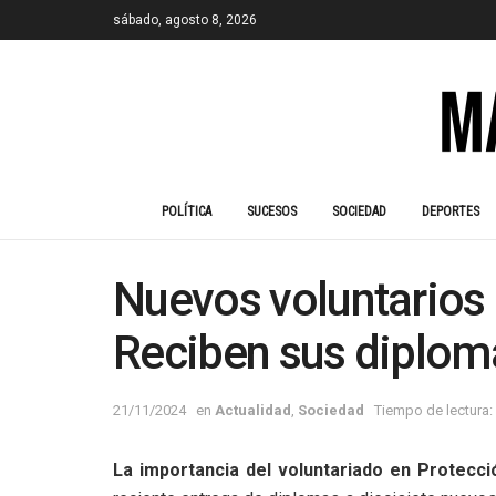
sábado, agosto 8, 2026
POLÍTICA
SUCESOS
SOCIEDAD
DEPORTES
Nuevos voluntarios 
Reciben sus diplom
21/11/2024
en
Actualidad
,
Sociedad
Tiempo de lectura:
La importancia del voluntariado en Protecció