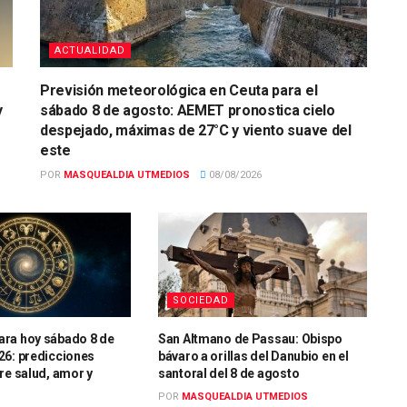
ACTUALIDAD
Previsión meteorológica en Ceuta para el
y
sábado 8 de agosto: AEMET pronostica cielo
despejado, máximas de 27°C y viento suave del
este
POR
MASQUEALDIA UTMEDIOS
08/08/2026
SOCIEDAD
ra hoy sábado 8 de
San Altmano de Passau: Obispo
26: predicciones
bávaro a orillas del Danubio en el
re salud, amor y
santoral del 8 de agosto
POR
MASQUEALDIA UTMEDIOS