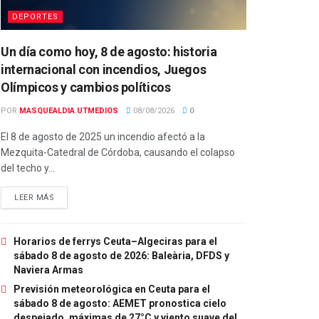
DEPORTES
Un día como hoy, 8 de agosto: historia
internacional con incendios, Juegos
Olímpicos y cambios políticos
POR
MASQUEALDIA UTMEDIOS
08/08/2026
0
El 8 de agosto de 2025 un incendio afectó a la
Mezquita-Catedral de Córdoba, causando el colapso
del techo y...
LEER MÁS
Horarios de ferrys Ceuta–Algeciras para el
sábado 8 de agosto de 2026: Baleària, DFDS y
Naviera Armas
Previsión meteorológica en Ceuta para el
sábado 8 de agosto: AEMET pronostica cielo
despejado, máximas de 27°C y viento suave del