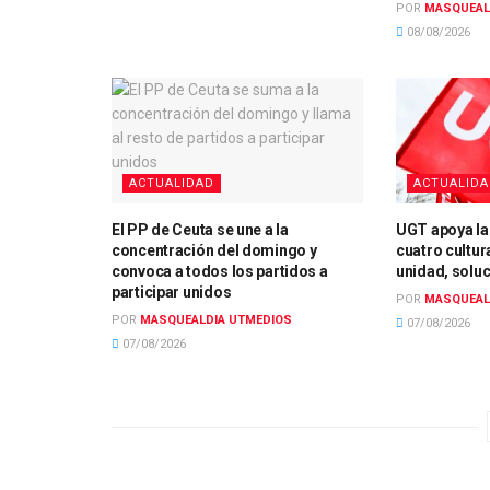
POR
MASQUEAL
08/08/2026
ACTUALIDAD
ACTUALID
El PP de Ceuta se une a la
UGT apoya la
concentración del domingo y
cuatro cultur
convoca a todos los partidos a
unidad, solu
participar unidos
POR
MASQUEAL
POR
MASQUEALDIA UTMEDIOS
07/08/2026
07/08/2026