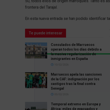
50, todos ellos de origen marroquíes. Tanto es as
frontera del Tarajal.
En esta nueva entrada se han podido identificar 
Te puede interesar
Consulados de Marruecos
operan todos los días debido a
la masiva regularización de
inmigrantes en España
10/02/2026
Marruecos apela las sanciones
de la CAF: indignación por los
castigos tras la final contra
Senegal
05/02/2026
Temporal extremo en Europa y
África: miles de evacuados y