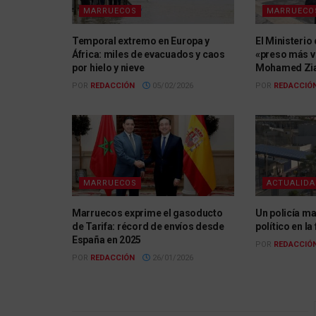
MARRUECOS
MARRUECO
Temporal extremo en Europa y
El Ministerio
África: miles de evacuados y caos
«preso más v
por hielo y nieve
Mohamed Zian
POR
REDACCIÓN
05/02/2026
POR
REDACCIÓ
MARRUECOS
ACTUALID
Marruecos exprime el gasoducto
Un policía ma
de Tarifa: récord de envíos desde
político en la
España en 2025
POR
REDACCIÓ
POR
REDACCIÓN
26/01/2026