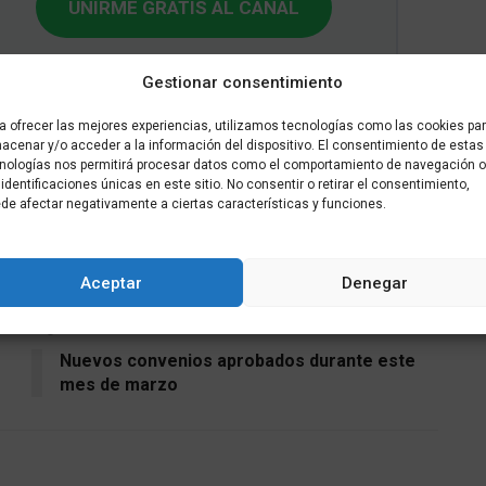
UNIRME GRATIS AL CANAL
Gestionar consentimiento
a ofrecer las mejores experiencias, utilizamos tecnologías como las cookies pa
acenar y/o acceder a la información del dispositivo. El consentimiento de estas
migrantes
nologías nos permitirá procesar datos como el comportamiento de navegación o
 identificaciones únicas en este sitio. No consentir o retirar el consentimiento,
de afectar negativamente a ciertas características y funciones.
Tweet
Aceptar
Denegar
Siguiente noticia
Nuevos convenios aprobados durante este
mes de marzo