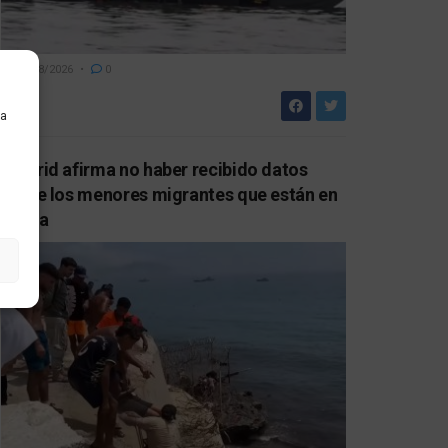
06/08/2026
0
ra
Madrid afirma no haber recibido datos
sobre los menores migrantes que están en
Ceuta