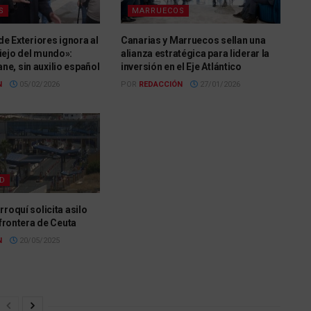
S
MARRUECOS
 de Exteriores ignora al
Canarias y Marruecos sellan una
iejo del mundo»:
alianza estratégica para liderar la
e, sin auxilio español
inversión en el Eje Atlántico
N
05/02/2026
POR
REDACCIÓN
27/01/2026
AD
rroquí solicita asilo
 frontera de Ceuta
N
20/05/2025