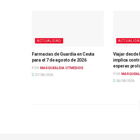
ACTUALIDAD
ACTUALID
Farmacias de Guardia en Ceuta
Viajar desde 
para el 7 de agosto de 2026
implica contr
esperas pro
POR
MASQUEALDIA UTMEDIOS
POR
MASQUEAL
07/08/2026
06/08/2026