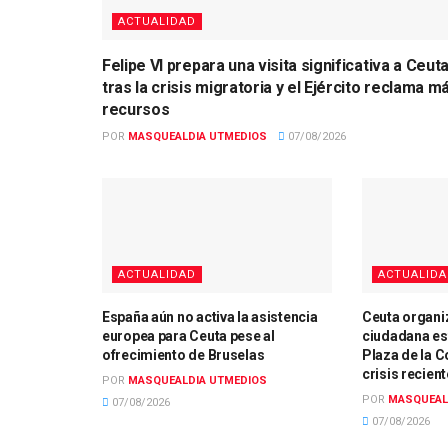
ACTUALIDAD
Felipe VI prepara una visita significativa a Ceut
tras la crisis migratoria y el Ejército reclama m
recursos
POR
MASQUEALDIA UTMEDIOS
07/08/2026
ACTUALIDAD
ACTUALID
España aún no activa la asistencia
Ceuta organi
europea para Ceuta pese al
ciudadana es
ofrecimiento de Bruselas
Plaza de la C
crisis recient
POR
MASQUEALDIA UTMEDIOS
POR
MASQUEAL
07/08/2026
07/08/2026