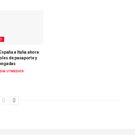
AD
España a Italia ahora
oles de pasaporte y
longadas
DIA UTMEDIOS