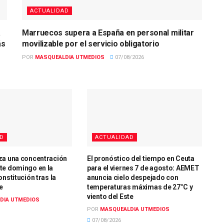
ACTUALIDAD
a
Marruecos supera a España en personal militar
ás
movilizable por el servicio obligatorio
POR
MASQUEALDIA UTMEDIOS
07/08/2026
AD
ACTUALIDAD
za una concentración
El pronóstico del tiempo en Ceuta
te domingo en la
para el viernes 7 de agosto: AEMET
onstitución tras la
anuncia cielo despejado con
e
temperaturas máximas de 27°C y
viento del Este
DIA UTMEDIOS
POR
MASQUEALDIA UTMEDIOS
07/08/2026